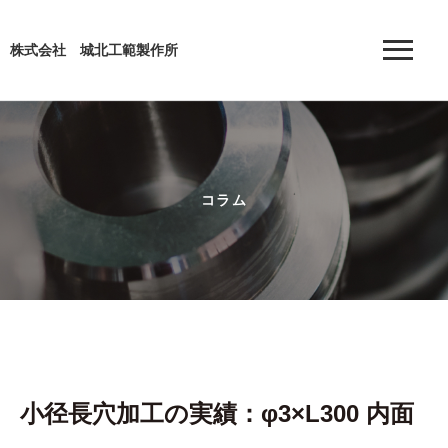
株式会社 城北工範製作所
コラム
小径長穴加工の実績：φ3×L300 内面