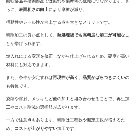
回転部品や摺動部品では振れや偏摩耗の低減につながります。さ
らに、
表面粗さの向上
により摩擦が減り、
摺動性やシール性が向上する点も大きなメリットです。
研削加工の良い点として、
熱処理後でも高精度な加工が可能
なこ
とが挙げられます。
焼入れによる変形を修正しながら仕上げられるため、硬度が高い
材料にも対応できます。
また、条件が安定すれば
再現性が高く、品質がばらつきにくい
の
も特長です。
旋削や溶射、メッキなど他の加工と組み合わせることで、再生加
工やコスト削減の選択肢が広がります。
一方で注意点もあります。研削は工程数や測定工数が増えるた
め、
コストが上がりやすい
加工です。